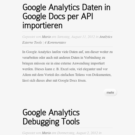
Google Analytics Daten in
Google Docs per API
importieren
Gepostet von
Mario
am Samstag, August 11, 2012 in
Analytics
Externe Tools
|
4 Kommentare
In Google Analytics laufen viele Daten auf, um dieser weiter zu
verarbeiten oder auch mit anderen Daten in Verbindung zu
bringen müssen sie in eine externe Anwendung importiert
werden. Dieses kann z. B. Excel sein, viel eleganter und vor
Allem mit dem Vorteil des einfachen Teilens von Dokumenten,
lässt sich dieses aber mit Google Docs lösen.
mehr
Google Analytics
Debugging Tools
Gepostet von
Mario
am Donnerstag, August 2, 2012 in