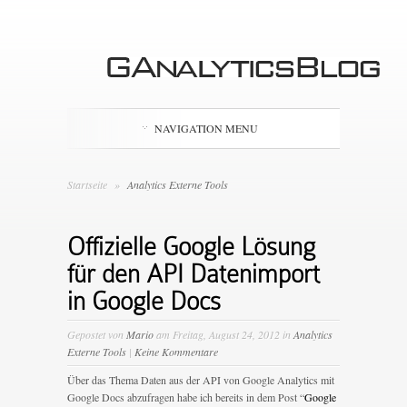
NAVIGATION MENU
Startseite
»
Analytics Externe Tools
Offizielle Google Lösung
für den API Datenimport
in Google Docs
Gepostet von
Mario
am Freitag, August 24, 2012 in
Analytics
Externe Tools
|
Keine Kommentare
Über das Thema Daten aus der API von Google Analytics mit
Google Docs abzufragen habe ich bereits in dem Post “
Google