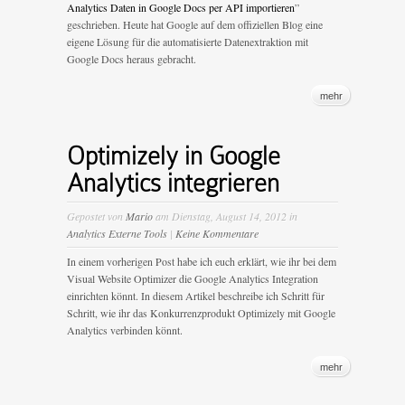
Analytics Daten in Google Docs per API importieren
”
geschrieben. Heute hat Google auf dem offiziellen Blog eine
eigene Lösung für die automatisierte Datenextraktion mit
Google Docs heraus gebracht.
mehr
Optimizely in Google
Analytics integrieren
Gepostet von
Mario
am Dienstag, August 14, 2012 in
Analytics Externe Tools
|
Keine Kommentare
In einem vorherigen Post habe ich euch erklärt, wie ihr bei dem
Visual Website Optimizer die Google Analytics Integration
einrichten könnt. In diesem Artikel beschreibe ich Schritt für
Schritt, wie ihr das Konkurrenzprodukt Optimizely mit Google
Analytics verbinden könnt.
mehr